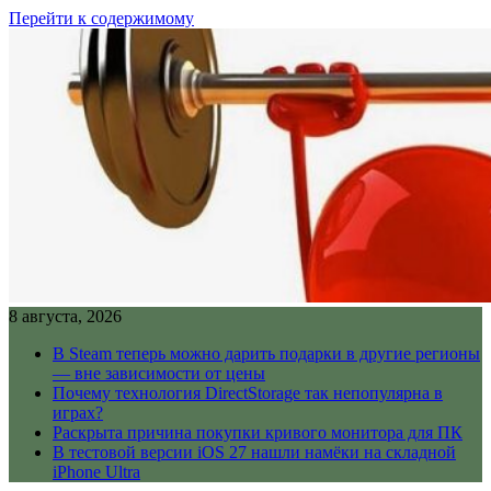
Перейти к содержимому
8 августа, 2026
В Steam теперь можно дарить подарки в другие регионы
— вне зависимости от цены
Почему технология DirectStorage так непопулярна в
играх?
Раскрыта причина покупки кривого монитора для ПК
В тестовой версии iOS 27 нашли намёки на складной
iPhone Ultra