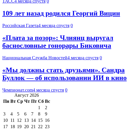
ТАСС
4 месяца спустя
0
109 лет назад родился Георгий Вицин
Российская Газета
4 месяца спустя
0
«Плата за позор»: Члиянц выругал
баснословные гонорары Биковича
Национальная Служба Новостей
4 месяца спустя
0
«Мы должны стать друзьями». Сандра
Буллок — об использовании ИИ в кино
Чемпионат.com
4 месяца спустя
0
Август 2026
Пн
Вт
Ср
Чт
Пт
Сб
Вс
1
2
3
4
5
6
7
8
9
10
11
12
13
14
15
16
17
18
19
20
21
22
23