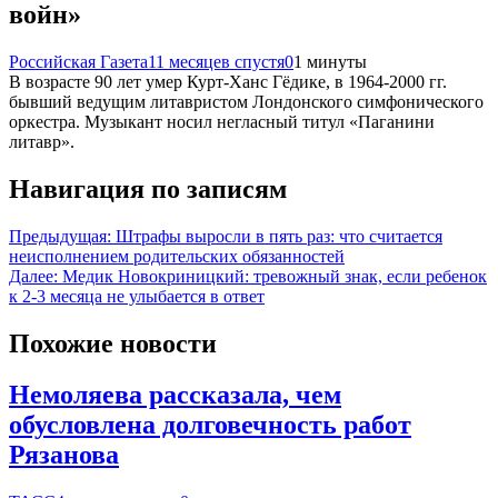
войн»
Российская Газета
11 месяцев спустя
0
1 минуты
В возрасте 90 лет умер Курт-Ханс Гёдике, в 1964-2000 гг.
бывший ведущим литавристом Лондонского симфонического
оркестра. Музыкант носил негласный титул «Паганини
литавр».
Навигация по записям
Предыдущая:
Штрафы выросли в пять раз: что считается
неисполнением родительских обязанностей
Далее:
Медик Новокриницкий: тревожный знак, если ребенок
к 2-3 месяца не улыбается в ответ
Похожие новости
Немоляева рассказала, чем
обусловлена долговечность работ
Рязанова