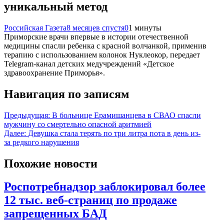
уникальный метод
Российская Газета
8 месяцев спустя
0
1 минуты
Приморские врачи впервые в истории отечественной
медицины спасли ребенка с красной волчанкой, применив
терапию с использованием колонок Нуклеокор, передает
Telegram-канал детских медучреждений «Детское
здравоохранение Приморья».
Навигация по записям
Предыдущая:
В больнице Ерамишанцева в СВАО спасли
мужчину со смертельно опасной аритмией
Далее:
Девушка стала терять по три литра пота в день из-
за редкого нарушения
Похожие новости
Роспотребнадзор заблокировал более
12 тыс. веб-страниц по продаже
запрещенных БАД