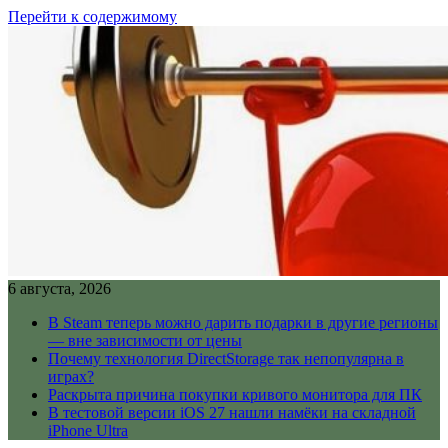
Перейти к содержимому
6 августа, 2026
В Steam теперь можно дарить подарки в другие регионы
— вне зависимости от цены
Почему технология DirectStorage так непопулярна в
играх?
Раскрыта причина покупки кривого монитора для ПК
В тестовой версии iOS 27 нашли намёки на складной
iPhone Ultra