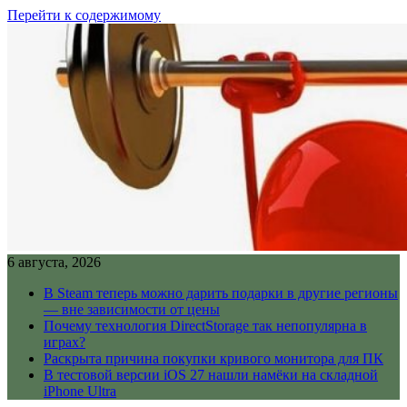
Перейти к содержимому
6 августа, 2026
В Steam теперь можно дарить подарки в другие регионы
— вне зависимости от цены
Почему технология DirectStorage так непопулярна в
играх?
Раскрыта причина покупки кривого монитора для ПК
В тестовой версии iOS 27 нашли намёки на складной
iPhone Ultra