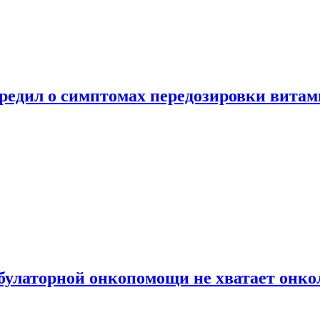
предил о симптомах передозировки вита
булаторной онкопомощи не хватает онко