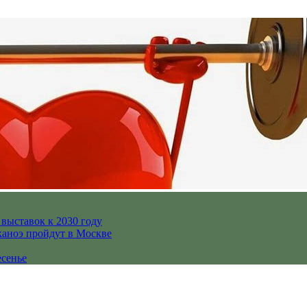
выставок к 2030 году
каноэ пройдут в Москве
есенье