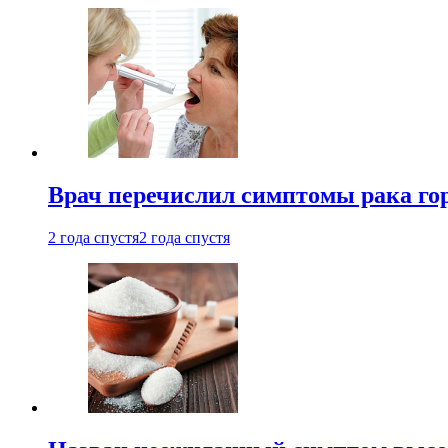
Врач перечислил симптомы рака го
2 года спустя
2 года спустя