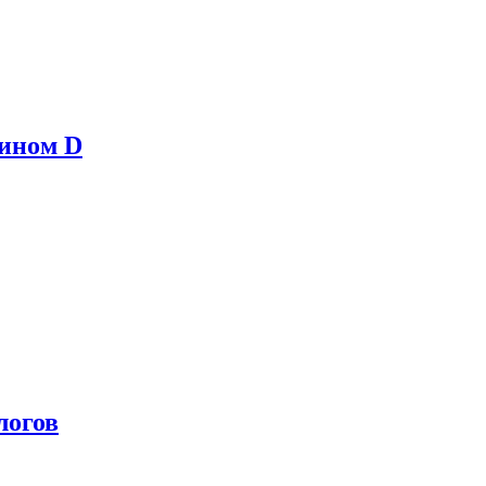
мином D
логов