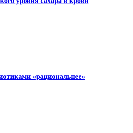
ого уровня сахара в крови
иотиками «рациональнее»