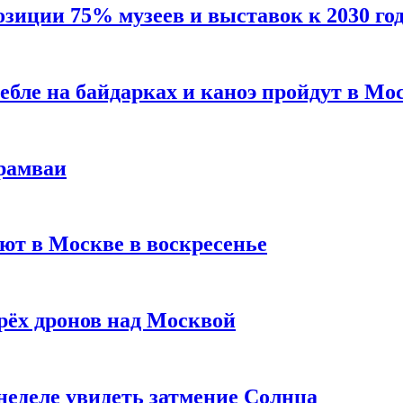
зиции 75% музеев и выставок к 2030 го
бле на байдарках и каноэ пройдут в Мо
рамваи
ют в Москве в воскресенье
рёх дронов над Москвой
неделе увидеть затмение Солнца