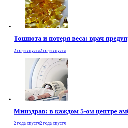
Тошнота и потеря веса: врач преду
2 года спустя
2 года спустя
Минздрав: в каждом 5-ом центре ам
2 года спустя
2 года спустя