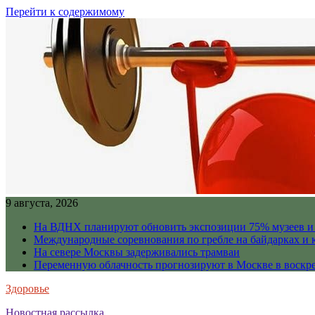
Перейти к содержимому
9 августа, 2026
На ВДНХ планируют обновить экспозиции 75% музеев и 
Международные соревнования по гребле на байдарках и 
На севере Москвы задерживались трамваи
Переменную облачность прогнозируют в Москве в воскр
Здоровье
Новостная рассылка