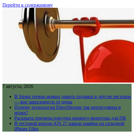
Перейти к содержимому
7 августа, 2026
В Steam теперь можно дарить подарки в другие регионы
— вне зависимости от цены
Почему технология DirectStorage так непопулярна в
играх?
Раскрыта причина покупки кривого монитора для ПК
В тестовой версии iOS 27 нашли намёки на складной
iPhone Ultra