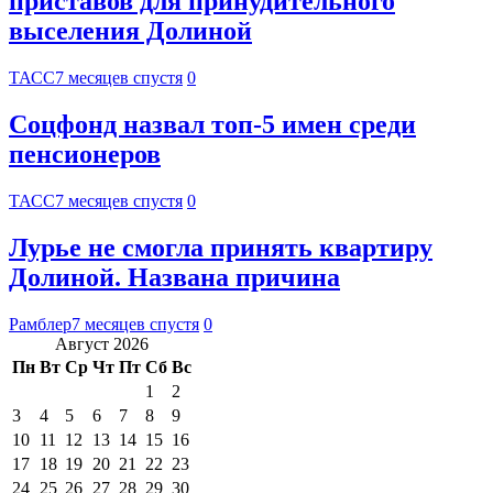
приставов для принудительного
выселения Долиной
ТАСС
7 месяцев спустя
0
Соцфонд назвал топ-5 имен среди
пенсионеров
ТАСС
7 месяцев спустя
0
Лурье не смогла принять квартиру
Долиной. Названа причина
Рамблер
7 месяцев спустя
0
Август 2026
Пн
Вт
Ср
Чт
Пт
Сб
Вс
1
2
3
4
5
6
7
8
9
10
11
12
13
14
15
16
17
18
19
20
21
22
23
24
25
26
27
28
29
30