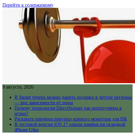
Перейти к содержимому
9 августа, 2026
В Steam теперь можно дарить подарки в другие регионы
— вне зависимости от цены
Почему технология DirectStorage так непопулярна в
играх?
Раскрыта причина покупки кривого монитора для ПК
В тестовой версии iOS 27 нашли намёки на складной
iPhone Ultra