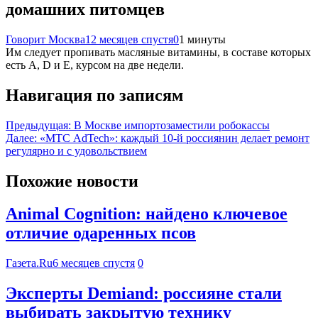
домашних питомцев
Говорит Москва
12 месяцев спустя
0
1 минуты
Им следует пропивать масляные витамины, в составе которых
есть А, D и E, курсом на две недели.
Навигация по записям
Предыдущая:
В Москве импортозаместили робокассы
Далее:
«МТС AdTech»: каждый 10-й россиянин делает ремонт
регулярно и с удовольствием
Похожие новости
Animal Cognition: найдено ключевое
отличие одаренных псов
Газета.Ru
6 месяцев спустя
0
Эксперты Demiand: россияне стали
выбирать закрытую технику