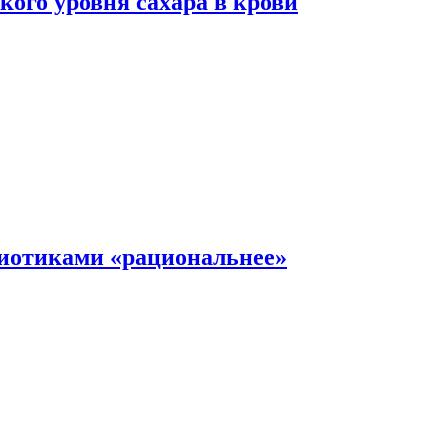
ого уровня сахара в крови
иотиками «рациональнее»