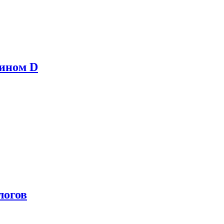
мином D
логов