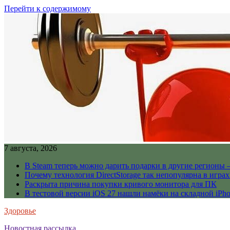
Перейти к содержимому
7 августа, 2026
В Steam теперь можно дарить подарки в другие регионы 
Почему технология DirectStorage так непопулярна в играх
Раскрыта причина покупки кривого монитора для ПК
В тестовой версии iOS 27 нашли намёки на складной iPho
Здоровье
Новостная рассылка