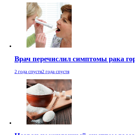
Врач перечислил симптомы рака го
2 года спустя
2 года спустя