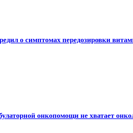
предил о симптомах передозировки вита
булаторной онкопомощи не хватает онко