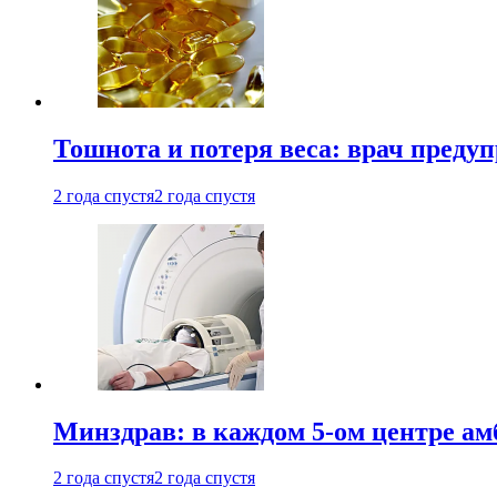
Тошнота и потеря веса: врач преду
2 года спустя
2 года спустя
Минздрав: в каждом 5-ом центре ам
2 года спустя
2 года спустя