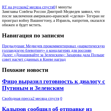
RT на русском
2 месяца спустя
0
1 минуты
Замглавы Совбеза России Дмитрий Медведев заявил, что
после заключения американо-иранской «сделки» Тегеран не
проиграл войну Вашингтону, а Израиль, напротив, оказался
обижен и будет мстить.
Навигация по записям
Предыдущая:
Медведев прокомментировал «наркотическую
голландскую блевотину» о концлагерях для россиян
Далее:
«Донашивайте за Зеленским»: Захарова дала Польше
совет насчет сданных в Киеве наград
Похожие новости
Фицо выразил готовность к диалогу с
Путиным и Зеленским
Свободная пресса
2 месяца спустя
0
Кадыров сообщил об отправке из