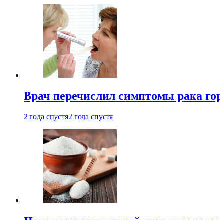
Врач перечислил симптомы рака го
2 года спустя
2 года спустя