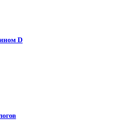
мином D
логов