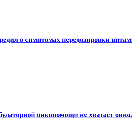
предил о симптомах передозировки вита
булаторной онкопомощи не хватает онко