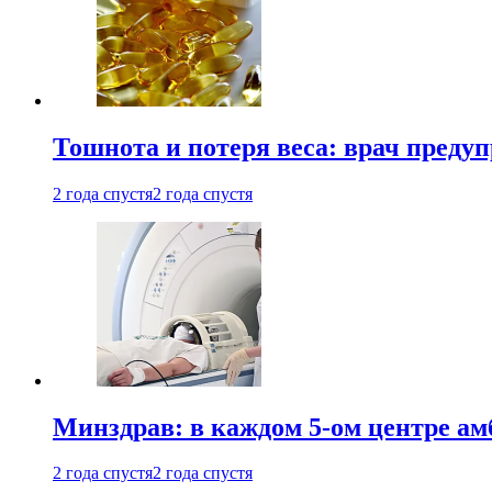
Тошнота и потеря веса: врач преду
2 года спустя
2 года спустя
Минздрав: в каждом 5-ом центре ам
2 года спустя
2 года спустя