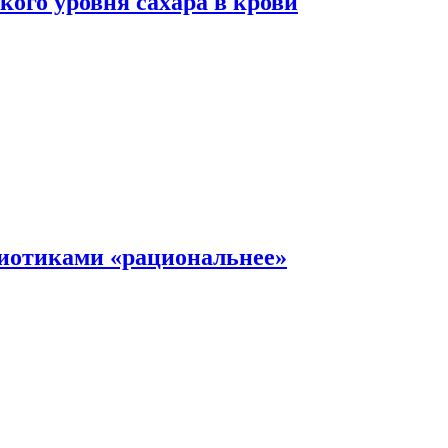
ого уровня сахара в крови
иотиками «рациональнее»