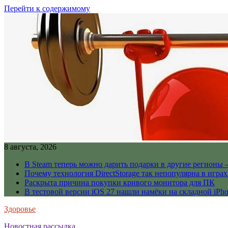
Перейти к содержимому
8 августа, 2026
В Steam теперь можно дарить подарки в другие регионы 
Почему технология DirectStorage так непопулярна в играх
Раскрыта причина покупки кривого монитора для ПК
В тестовой версии iOS 27 нашли намёки на складной iPho
Здоровье
Новостная рассылка